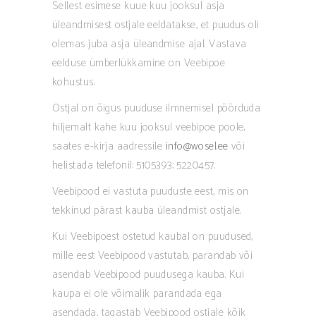
Sellest esimese kuue kuu jooksul asja
üleandmisest ostjale eeldatakse, et puudus oli
olemas juba asja üleandmise ajal. Vastava
eelduse ümberlükkamine on Veebipoe
kohustus.
Ostjal on õigus puuduse ilmnemisel pöörduda
hiljemalt kahe kuu jooksul veebipoe poole,
saates e-kirja aadressile
info@wosel.ee
või
helistada telefonil: 5105393; 5220457.
Veebipood ei vastuta puuduste eest, mis on
tekkinud pärast kauba üleandmist ostjale.
Kui Veebipoest ostetud kaubal on puudused,
mille eest Veebipood vastutab, parandab või
asendab Veebipood puudusega kauba. Kui
kaupa ei ole võimalik parandada ega
asendada, tagastab Veebipood ostjale kõik