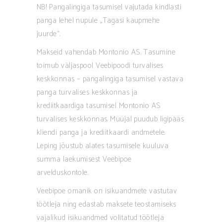
NB! Pangalingiga tasumisel vajutada kindlasti
panga lehel nupule „Tagasi kaupmehe
juurde“.
Makseid vahendab Montonio AS. Tasumine
toimub väljaspool Veebipoodi turvalises
keskkonnas – pangalingiga tasumisel vastava
panga turvalises keskkonnas ja
krediitkaardiga tasumisel Montonio AS
turvalises keskkonnas. Müüjal puudub ligipääs
kliendi panga ja krediitkaardi andmetele.
Leping jõustub alates tasumisele kuuluva
summa laekumisest Veebipoe
arvelduskontole.
Veebipoe omanik on isikuandmete vastutav
töötleja ning edastab maksete teostamiseks
vajalikud isikuandmed volitatud töötleja