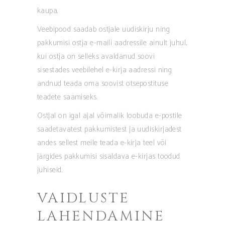
kaupa.
Veebipood saadab ostjale uudiskirju ning
pakkumisi ostja e-maili aadressile ainult juhul,
kui ostja on selleks avaldanud soovi
sisestades veebilehel e-kirja aadressi ning
andnud teada oma soovist otsepostituse
teadete saamiseks.
Ostjal on igal ajal võimalik loobuda e-postile
saadetavatest pakkumistest ja uudiskirjadest
andes sellest meile teada e-kirja teel või
järgides pakkumisi sisaldava e-kirjas toodud
juhiseid.
VAIDLUSTE
LAHENDAMINE