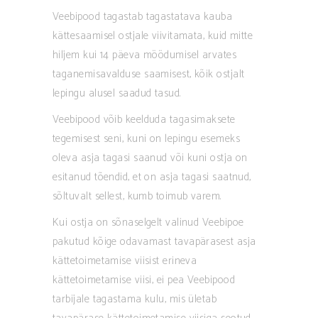
Veebipood tagastab tagastatava kauba
kättesaamisel ostjale viivitamata, kuid mitte
hiljem kui 14 päeva möödumisel arvates
taganemisavalduse saamisest, kõik ostjalt
lepingu alusel saadud tasud.
Veebipood võib keelduda tagasimaksete
tegemisest seni, kuni on lepingu esemeks
oleva asja tagasi saanud või kuni ostja on
esitanud tõendid, et on asja tagasi saatnud,
sõltuvalt sellest, kumb toimub varem.
Kui ostja on sõnaselgelt valinud Veebipoe
pakutud kõige odavamast tavapärasest asja
kättetoimetamise viisist erineva
kättetoimetamise viisi, ei pea Veebipood
tarbijale tagastama kulu, mis ületab