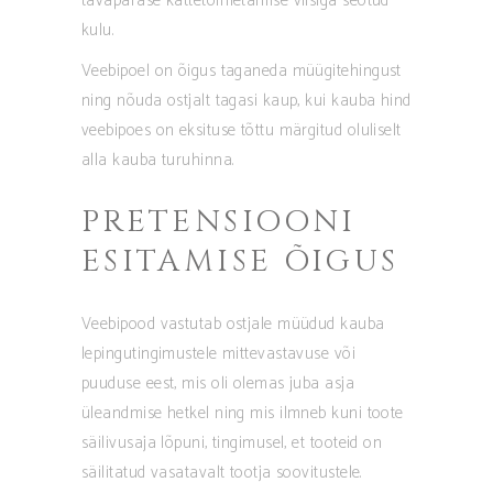
tavapärase kättetoimetamise viisiga seotud
kulu.
Veebipoel on õigus taganeda müügitehingust
ning nõuda ostjalt tagasi kaup, kui kauba hind
veebipoes on eksituse tõttu märgitud oluliselt
alla kauba turuhinna.
PRETENSIOONI
ESITAMISE ÕIGUS
Veebipood vastutab ostjale müüdud kauba
lepingutingimustele mittevastavuse või
puuduse eest, mis oli olemas juba asja
üleandmise hetkel ning mis ilmneb kuni toote
säilivusaja lõpuni, tingimusel, et tooteid on
säilitatud vasatavalt tootja soovitustele.