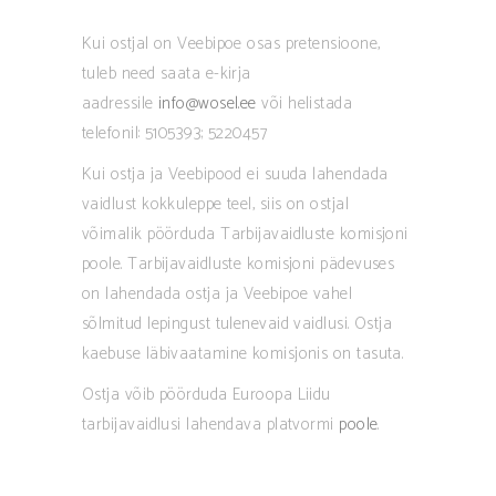
Kui ostjal on Veebipoe osas pretensioone,
tuleb need saata e-kirja
aadressile
info@wosel.ee
või helistada
telefonil: 5105393; 5220457
Kui ostja ja Veebipood ei suuda lahendada
vaidlust kokkuleppe teel, siis on ostjal
võimalik pöörduda Tarbijavaidluste komisjoni
poole. Tarbijavaidluste komisjoni pädevuses
on lahendada ostja ja Veebipoe vahel
sõlmitud lepingust tulenevaid vaidlusi. Ostja
kaebuse läbivaatamine komisjonis on tasuta.
Ostja võib pöörduda Euroopa Liidu
tarbijavaidlusi lahendava platvormi
poole
.