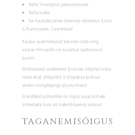
Itella Smartpost pakiautomaat
Itella kuller
Ise kaubale järele tulemise võimalus (Lossi
5, Kuressaare, Saaremaa)
Kauba saatmiskulud kannab ostja ning
vastav hinnainfo on kuvatud saatmisviisi
juures.
Eestisisesed saadetised jõuavad üldjuhul ostja
määratud sihtpunkti 3 tööpäeva jooksul
alates müügilepingu jõustumisest.
Erandlikel juhtumitel on õigus kaup kohale
toimetada kuni 45 kalendripäeva jooksul.
TAGANEMISÕIGUS