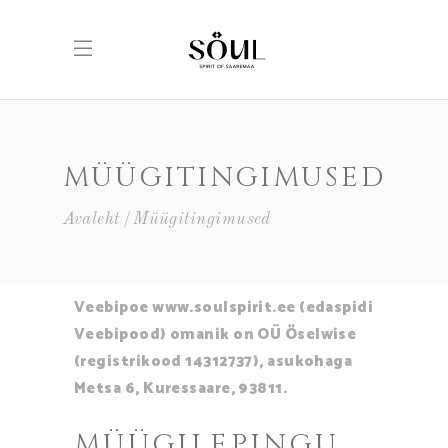
MÜÜGITINGIMUSED
Avaleht
Müügitingimused
Veebipoe www.soulspirit.ee (edaspidi
Veebipood) omanik on OÜ Öselwise
(registrikood 14312737), asukohaga
Metsa 6, Kuressaare, 93811.
MÜÜGILEPINGU