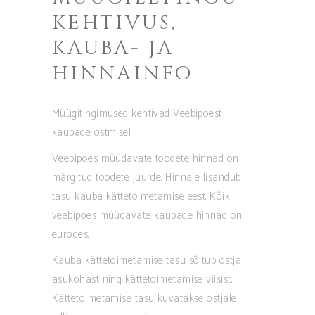
KEHTIVUS,
KAUBA- JA
HINNAINFO
Müügitingimused kehtivad Veebipoest
kaupade ostmisel.
Veebipoes müüdavate toodete hinnad on
märgitud toodete juurde. Hinnale lisandub
tasu kauba kättetoimetamise eest. Kõik
veebipoes müüdavate kaupade hinnad on
eurodes.
Kauba kättetoimetamise tasu sõltub ostja
asukohast ning kättetoimetamise viisist.
Kättetoimetamise tasu kuvatakse ostjale