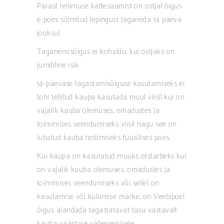
Pärast tellimuse kättesaamist on ostjal õigus
e-poes sõlmitud lepingust taganeda 14 päeva
jooksul.
Taganemisõigus ei kohaldu, kui ostjaks on
juriidiline isik.
14-päevase tagastamisõiguse kasutamiseks ei
tohi tellitud kaupa kasutada muul viisil kui on
vajalik kauba olemuses, omadustes ja
toimimises veendumiseks viisil nagu see on
lubatud kauba testimiseks füüsilises poes.
Kui kaupa on kasutatud muuks otstarbeks kui
on vajalik kauba olemuses, omadustes ja
toimimises veendumiseks või sellel on
kasutamise või kulumise märke, on Veebipoel
õigus alandada tagastatavat tasu vastavalt
kauba väärtuse vähenemisele.