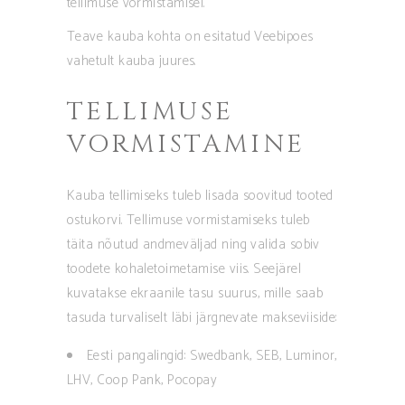
tellimuse vormistamisel.
Teave kauba kohta on esitatud Veebipoes
vahetult kauba juures.
TELLIMUSE
VORMISTAMINE
Kauba tellimiseks tuleb lisada soovitud tooted
ostukorvi. Tellimuse vormistamiseks tuleb
täita nõutud andmeväljad ning valida sobiv
toodete kohaletoimetamise viis. Seejärel
kuvatakse ekraanile tasu suurus, mille saab
tasuda turvaliselt läbi järgnevate makseviiside:
Eesti pangalingid: Swedbank, SEB, Luminor,
LHV, Coop Pank, Pocopay