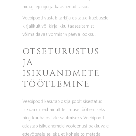
müügilepinguga kaasnenud tasud.
Veebipood vastab tarbija esitatud kaebusele
kirjalikult või kirjalikku taasesitamist
võimaldavas vormis 15 päeva jooksul.
OTSETURUSTUS
JA
ISIKUANDMETE
TÖÖTLEMINE
Veebipood kasutab ostja poolt sisestatud
isikuandmeid ainult tellimuse töötlemiseks
ning kauba ostjale saatmiseks. Veebipood
edastab isikuandmeid veoteenust pakkuvale
ettevõtetele selleks, et kohale toimetada