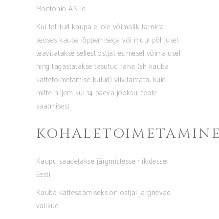
Montonio AS-le.
Kui tellitud kaupa ei ole võimalik tarnida
seoses kauba lõppemisega või muul põhjusel,
teavitatakse sellest ostjat esimesel võimalusel
ning tagastatakse tasutud raha (sh kauba
kättetoimetamise kulud) viivitamata, kuid
mitte hiljem kui 14 päeva jooksul teate
saatmisest.
KOHALETOIMETAMIN
Kaupu saadetakse järgmistesse riikidesse:
Eesti
Kauba kättesaamiseks on ostjal järgnevad
valikud: