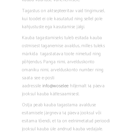
Tagastus on aktsepteeritav vaid tingimusel,
kui toodet ei ole kasutatud ning sellel pole
kahjustuste ega kasutamise jälgi.
Kauba tagastamiseks tuleb esitada kauba
ostmisest taganemise avaldus, milles tuleks
märkida tagastatava toote nimetud ning
põhjendus. Panga nimi, arvelduskonto
omaniku nimi, arvelduskonto number ning
saata see e-posti
aadressile
info@wosel.ee
hiljemalt 14 päeva
jooksul kauba kättesaamisest.
Ostja peab kauba tagastama avalduse
esitamisele järgneva 14 päeva jooksul või
esitama tõendi, et ta on eelnimetatud perioodi
jooksul kauba üle andnud kauba vedajale.